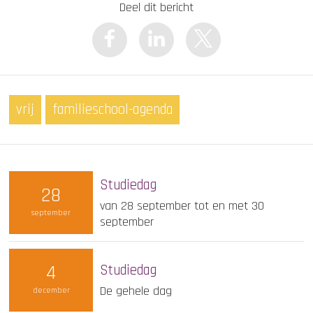
Deel dit bericht
vrij
familieschool-agenda
Studiedag
28
van 28 september tot en met 30
september
september
4
Studiedag
De gehele dag
december