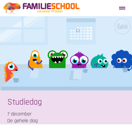
Aanmelden nieuwe leerlingen
Blosse
Tevredenheidsenquête
Home
Agenda
Locatie
Zoeken
Studiedag
7 december
De gehele dag