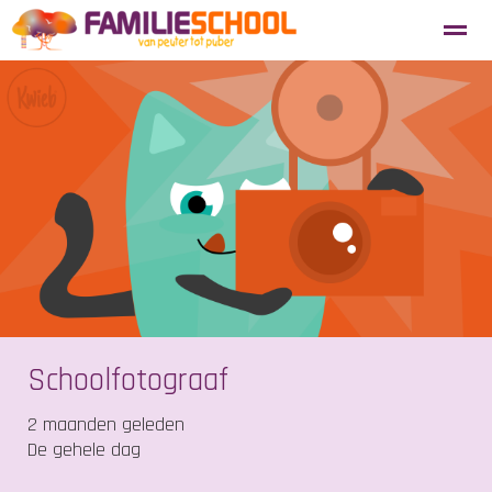
Aanmelden nieuwe leerlingen
Blosse
Tevredenheidsenquête
Home
Agenda
Locatie
Zoeken
Schoolfotograaf
2 maanden geleden
De gehele dag