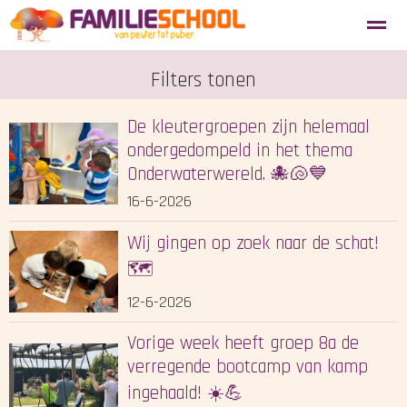
Aanmelden nieuwe leerlingen
Filters tonen
Blosse
Tevredenheidsenquête
De kleutergroepen zijn helemaal
Home
ondergedompeld in het thema
Agenda
Locatie
Zoeken
Onderwaterwereld. 🐙🐚💙
16-6-2026
Wij gingen op zoek naar de schat!
🗺️
12-6-2026
Vorige week heeft groep 8a de
verregende bootcamp van kamp
ingehaald! ☀️💪