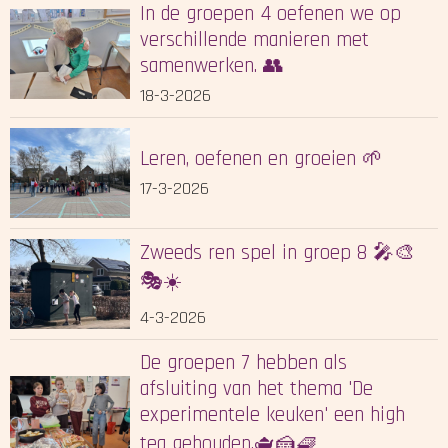
In de groepen 4 oefenen we op
verschillende manieren met
samenwerken. 👥
18-3-2026
Leren, oefenen en groeien 🌱
17-3-2026
Zweeds ren spel in groep 8 🎤🎨
🎭☀️
4-3-2026
De groepen 7 hebben als
afsluiting van het thema 'De
experimentele keuken' een high
tea gehouden.🫖🍰🧇