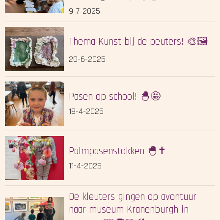
9-7-2025
Thema Kunst bij de peuters! 🎨🖼️
20-6-2025
Pasen op school! 🐣🤩
18-4-2025
Palmpasenstokken 🐣✝️
11-4-2025
De kleuters gingen op avontuur
naar museum Kranenburgh in