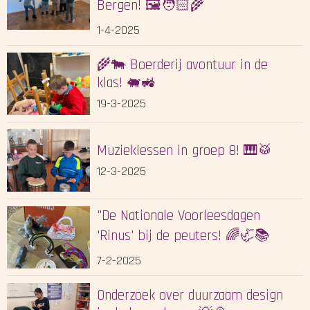
Bergen! 🖼️🧑🏻‍🌾
1-4-2025
🌾🐄 Boerderij avontuur in de
klas! 🐖🚜
19-3-2025
Muzieklessen in groep 8! 🎹🥁
12-3-2025
"De Nationale Voorleesdagen
'Rinus' bij de peuters! 🌈🦏📚
7-2-2025
Onderzoek over duurzaam design