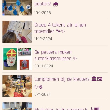
peuters! 🌧️
10-1-2025
Groep 4 tekent zijn eigen
totemdier 🐾✨
11-12-2024
De peuters maken
sinterklaasmutsen ✨
29-11-2024
Lampionnen bij de kleuters 🏛️🖼️
✨🏮
6-11-2024