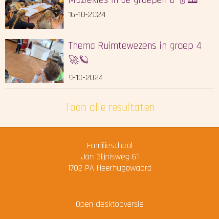
Muziekles in de groepen 6 🎸🎹
16-10-2024
Thema Ruimtewezens in groep 4
🚀🪐
9-10-2024
Toon alle resultaten
Familieschool
Jan Glijnisweg 61
1702 PA
Heerhugowaard
Open desktopversie