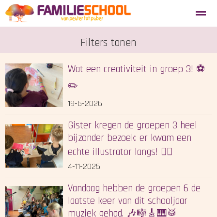
Aanmelden nieuwe leerlingen
Filters tonen
Blosse
Tevredenheidsenquête
Wat een creativiteit in groep 3! ⚽️
Home
Agenda
Locatie
Zoeken
✏️
19-6-2026
Gister kregen de groepen 3 heel
bijzonder bezoek: er kwam een
echte illustrator langs! ✍🏻
4-11-2025
Vandaag hebben de groepen 6 de
laatste keer van dit schooljaar
muziek gehad. 🎶🎼🎸🎹🥁