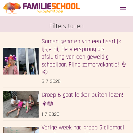
Aanmelden nieuwe leerlingen
Filters tonen
Blosse
Tevredenheidsenquête
Samen genoten van een heerlijk
Home
ijsje bij De Viersprong als
Agenda
Locatie
Zoeken
afsluiting van een geweldig
schooljaar. Fijne zomervakantie! 🍦
🌞
3-7-2026
Groep 6 gaat lekker buiten lezen!
☀️📖
1-7-2026
Vorige week had groep 5 allemaal