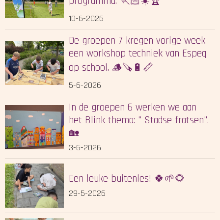
programma. 🏃🏻☀️🏆
10-6-2026
De groepen 7 kregen vorige week
een workshop techniek van Espeq
op school. 🪵🪚🔋📏
5-6-2026
In de groepen 6 werken we aan
het Blink thema: " Stadse fratsen".
🏡
3-6-2026
Een leuke buitenles! 🍀🌱🌻
29-5-2026