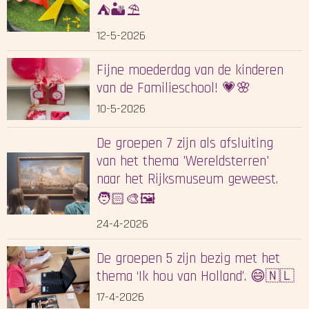
⛺️🏜️⛱️
12-5-2026
Fijne moederdag van de kinderen
van de Familieschool! 💗🌸
10-5-2026
De groepen 7 zijn als afsluiting
van het thema 'Wereldsterren'
naar het Rijksmuseum geweest.
🧑🏻‍🎨🖼️
24-4-2026
De groepen 5 zijn bezig met het
thema ‘Ik hou van Holland’. 😄🇳🇱
17-4-2026