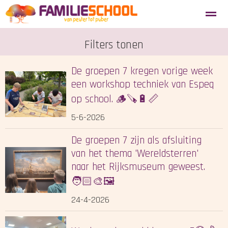
Aanmelden nieuwe leerlingen
Filters tonen
Blosse
Tevredenheidsenquête
De groepen 7 kregen vorige week
Home
een workshop techniek van Espeq
Agenda
Locatie
Zoeken
op school. 🪵🪚🔋📏
5-6-2026
De groepen 7 zijn als afsluiting
van het thema 'Wereldsterren'
naar het Rijksmuseum geweest.
🧑🏻‍🎨🖼️
24-4-2026