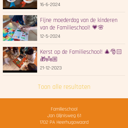
16-6-2024
Fijne moederdag van de kinderen
van de Familieschool! 💗🌸
12-5-2024
Kerst op de Familieschool! 🎄🎅🏻
🎁👼🏼
21-12-2023
Toon alle resultaten
Familieschool
Jan Glijnisweg 61
1702 PA
Heerhugowaard