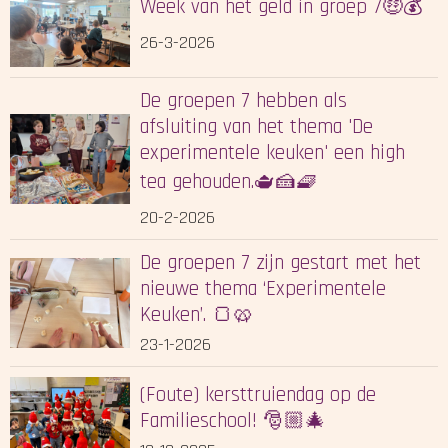
Week van het geld in groep 7🤑💰
26-3-2026
De groepen 7 hebben als
afsluiting van het thema 'De
experimentele keuken' een high
tea gehouden.🫖🍰🧇
20-2-2026
De groepen 7 zijn gestart met het
nieuwe thema ‘Experimentele
Keuken’. 🍞🥨
23-1-2026
(Foute) kersttruiendag op de
Familieschool! 🎅🏼🎄