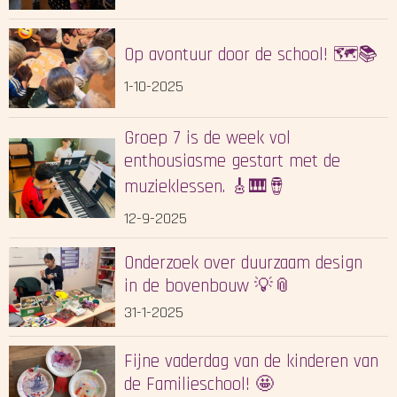
Op avontuur door de school! 🗺️📚
1-10-2025
Groep 7 is de week vol
enthousiasme gestart met de
muzieklessen. 🎸🎹🪘
12-9-2025
Onderzoek over duurzaam design
in de bovenbouw 💡📎
31-1-2025
Fijne vaderdag van de kinderen van
de Familieschool! 🤩