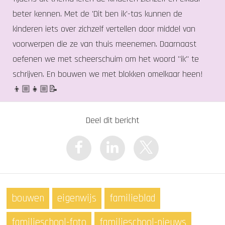
beter kennen. Met de 'Dit ben ik'-tas kunnen de
kinderen iets over zichzelf vertellen door middel van
voorwerpen die ze van thuis meenemen. Daarnaast
oefenen we met scheerschuim om het woord "ik" te
schrijven. En bouwen we met blokken omelkaar heen!
👦🏼👧🏼📝
Deel dit bericht
bouwen
eigenwijs
familieblad
familieschool-foto
familieschool-nieuws