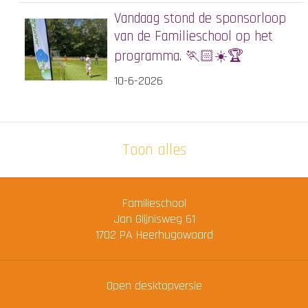
Vandaag stond de sponsorloop
van de Familieschool op het
programma. 🏃🏻☀️🏆
10-6-2026
Toon alles
Familieschool
Jan Glijnisweg 61
1702 PA
Heerhugowaard
Open desktopversie