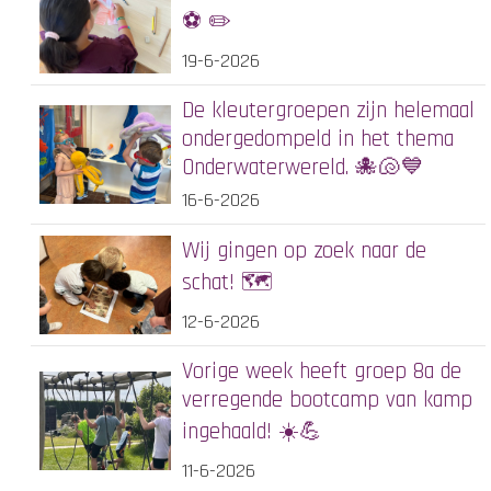
⚽️ ✏️
19-6-2026
De kleutergroepen zijn helemaal
ondergedompeld in het thema
Onderwaterwereld. 🐙🐚💙
16-6-2026
Wij gingen op zoek naar de
schat! 🗺️
12-6-2026
Vorige week heeft groep 8a de
verregende bootcamp van kamp
ingehaald! ☀️💪
11-6-2026