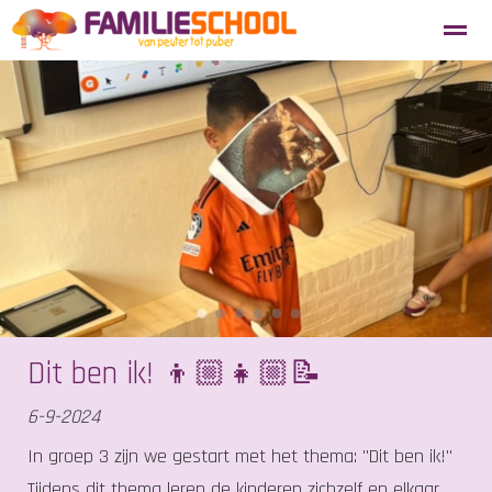
Aanmelden nieuwe leerlingen
Blosse
Tevredenheidsenquête
Home
Agenda
Locatie
Zoeken
●
●
●
●
●
●
Dit ben ik! 👦🏼👧🏼📝
6-9-2024
In groep 3 zijn we gestart met het thema: "Dit ben ik!"
Tijdens dit thema leren de kinderen zichzelf en elkaar