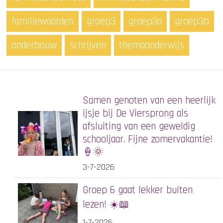
familiewaarden
groep3
groep3a
groep3b
onderbouw
schrijven
themaonderwijs
Samen genoten van een heerlijk
ijsje bij De Viersprong als
afsluiting van een geweldig
schooljaar. Fijne zomervakantie!
🍦🌞
3-7-2026
Groep 6 gaat lekker buiten
lezen! ☀️📖
1-7-2026