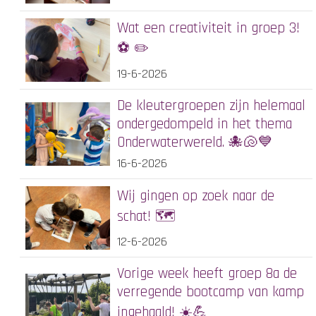
Wat een creativiteit in groep 3!
⚽️ ✏️
19-6-2026
De kleutergroepen zijn helemaal
ondergedompeld in het thema
Onderwaterwereld. 🐙🐚💙
16-6-2026
Wij gingen op zoek naar de
schat! 🗺️
12-6-2026
Vorige week heeft groep 8a de
verregende bootcamp van kamp
ingehaald! ☀️💪