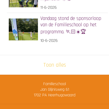
11-6-2026
Vandaag stond de sponsorloop
van de Familieschool op het
programma. 🏃🏻☀️🏆
10-6-2026
Toon alles
Familieschool
Jan Glijnisweg 61
1702 PA
Heerhugowaard