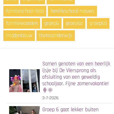
familieschool-foto
familieschool-nieuws
familiewaarden
groep6
groep6a
groep6b
middenbouw
themaonderwijs
Samen genoten van een heerlijk
ijsje bij De Viersprong als
afsluiting van een geweldig
schooljaar. Fijne zomervakantie!
🍦🌞
3-7-2026
Groep 6 gaat lekker buiten