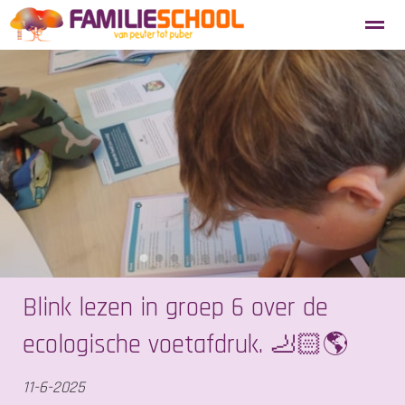
Aanmelden nieuwe leerlingen
Blosse
Tevredenheidsenquête
Home
Agenda
Locatie
Zoeken
●
●
●
●
●
●
●
●
●
Blink lezen in groep 6 over de
ecologische voetafdruk. 🦶🏻🌎
11-6-2025