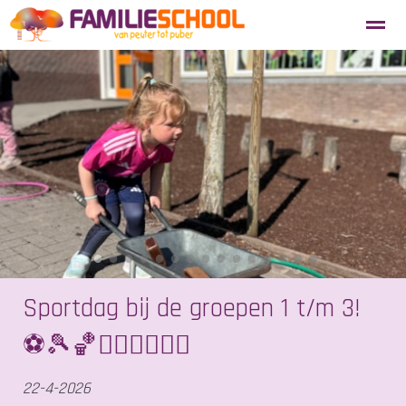
Aanmelden nieuwe leerlingen
Blosse
Tevredenheidsenquête
Home
Agenda
Locatie
Zoeken
●
●
●
●
●
●
●
●
●
●
●
●
●
●
●
Sportdag bij de groepen 1 t/m 3!
⚽🎾🏀🏃🏻‍♀️🤸🏻‍♂️
22-4-2026