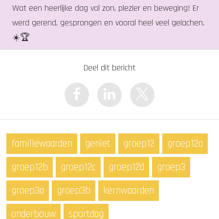
Wat een heerlijke dag vol zon, plezier en beweging! Er
werd gerend, gesprongen en vooral heel veel gelachen.
☀️🏆
Deel dit bericht
familiewaarden
geniet
groep12
groep12a
groep12b
groep12c
groep12d
groep3
groep3a
groep3b
kernwaarden
onderbouw
sportdag