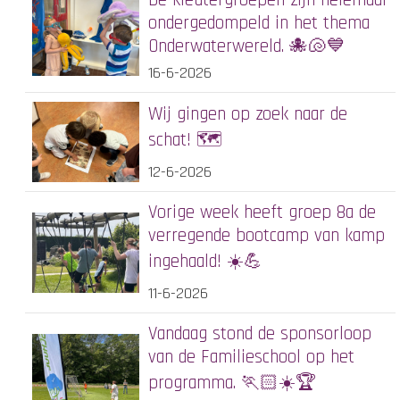
De kleutergroepen zijn helemaal
ondergedompeld in het thema
Onderwaterwereld. 🐙🐚💙
16-6-2026
Wij gingen op zoek naar de
schat! 🗺️
12-6-2026
Vorige week heeft groep 8a de
verregende bootcamp van kamp
ingehaald! ☀️💪
11-6-2026
Vandaag stond de sponsorloop
van de Familieschool op het
programma. 🏃🏻☀️🏆