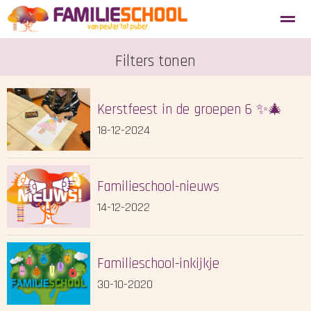
Aanmelden nieuwe leerlingen
Filters tonen
Blosse
Tevredenheidsenquête
Kerstfeest in de groepen 6 ✨🎄
Home
Agenda
Locatie
Zoeken
18-12-2024
Familieschool-nieuws
14-12-2022
Familieschool-inkijkje
30-10-2020