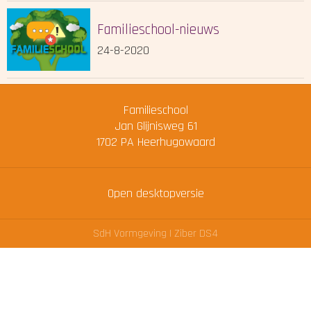
Familieschool-nieuws
24-8-2020
Familieschool
Jan Glijnisweg 61
1702 PA
Heerhugowaard
Open desktopversie
SdH Vormgeving |
Ziber DS4