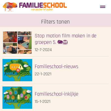
Aanmelden nieuwe leerlingen
Filters tonen
Blosse
Tevredenheidsenquête
Stop motion film maken in de
Home
Agenda
Locatie
Zoeken
groepen 5. 🐘🦁
12-7-2024
Familieschool-nieuws
22-1-2021
Familieschool-inkijkje
15-1-2021