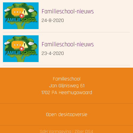
Familieschool-nieuws
24-8-2020
Familieschool-nieuws
23-4-2020
Familieschool
Jan Glijnisweg 61
1702 PA
Heerhugowaard
Open desktopversie
SdH Vormgeving |
Ziber DS4