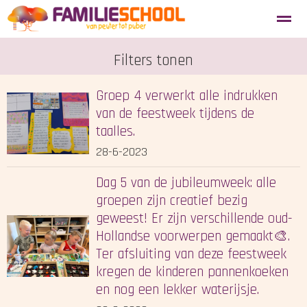
Aanmelden nieuwe leerlingen
Filters tonen
Blosse
Tevredenheidsenquête
Groep 4 verwerkt alle indrukken
Home
van de feestweek tijdens de
Agenda
Locatie
Zoeken
taalles.
28-6-2023
Dag 5 van de jubileumweek: alle
groepen zijn creatief bezig
geweest! Er zijn verschillende oud-
Hollandse voorwerpen gemaakt🎨.
Ter afsluiting van deze feestweek
kregen de kinderen pannenkoeken
en nog een lekker waterijsje.