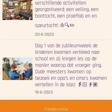
verschillende activiteiten
georganiseerd: een veiling, een
boottocht, een proeflab en en
speurtocht! ⛵🔍✏️
20-6-2023
Dag 1 van de jubileumweek: de
kinderen kwamen verkleed naar
school en zij kregen les op de
manier waarop dat vroeger ging.
Oude meesters kwamen op
bezoek en opa's en oma's kwamen
vertellen in de klas! 👵🏻👴🏽
19-6-2023
Familieschool