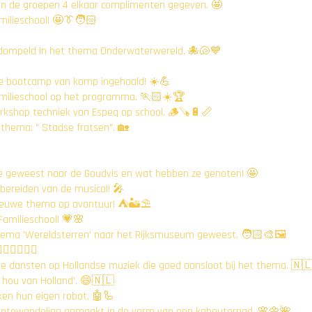
 in de groepen 4 elkaar complimenten gegeven. 🤩
milieschool! 🤩👔🧑🏻
edompeld in het thema Onderwaterwereld. 🐙🐚💙
de bootcamp van kamp ingehaald! ☀️💪
milieschool op het programma. 🏃🏻☀️🏆
rkshop techniek van Espeq op school. 🪵🪚🔋📏
 thema: " Stadse fratsen". 🏡
sje geweest naar de Goudvis en wat hebben ze genoten! 🤩
bereiden van de musical! 🎤
ieuwe thema op avontuur! ⛺️🏜️⛱️
Familieschool! 💗🌸
 thema 'Wereldsterren' naar het Rijksmuseum geweest. 🧑🏻‍🎨🖼️
♀️🤸🏻‍♂️
e dansten op Hollandse muziek die goed aansloot bij het thema. 🇳
 hou van Holland’. 😄🇳🇱
en hun eigen robot. 🤖🦾
 lentewandeling gemaakt in de vorm van een kabouterpad. 🌸🌼🌺