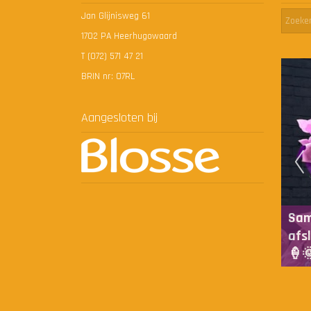
Jan Glijnisweg 61
1702 PA Heerhugowaard
T (072) 571 47 21
BRIN nr: 07RL
Aangesloten bij
Sam
 de sponsorloop van de Familieschool op het
afs
🏃🏻☀️🏆
🍦