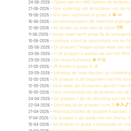
24-06-2026
-
Tijdens een les HIRO hebben de kinderen
21-06-2026
-
Fijne vaderdag van de kinderen van de Fa
19-06-2026
-
Wat een creativiteit in groep 3! ⚽️ ✏️
16-06-2026
-
De kleutergroepen zijn helemaal onderg
12-06-2026
-
Wij gingen op zoek naar de schat! 🗺️
11-06-2026
-
Vorige week heeft groep 8a de verregen
10-06-2026
-
Vandaag stond de sponsorloop van de Fa
05-06-2026
-
De groepen 7 kregen vorige week een wo
03-06-2026
-
In de groepen 6 werken we aan het Blink
29-05-2026
-
Een leuke buitenles! 🍀🌱🌻
21-05-2026
-
🎶 Muziek in groep 3! 🎶
20-05-2026
-
Vandaag zijn onze kleuters op schoolrei
13-05-2026
-
De groepen 8 zijn begonnen met het voor
12-05-2026
-
Deze week zijn de peuters gestart met n
10-05-2026
-
Fijne moederdag van de kinderen van de 
24-04-2026
-
De groepen 7 zijn als afsluiting van het
22-04-2026
-
Sportdag bij de groepen 1 t/m 3! ⚽🎾🏀🏃🏻‍
21-04-2026
-
Maandag hadden de groepen 6 dansles. Z
17-04-2026
-
De groepen 5 zijn bezig met het thema ‘Ik
15-04-2026
-
De kinderen in groep 4 ontwerpen en mak
14-04-2026
-
De kleuterklassen hebben een gezellige