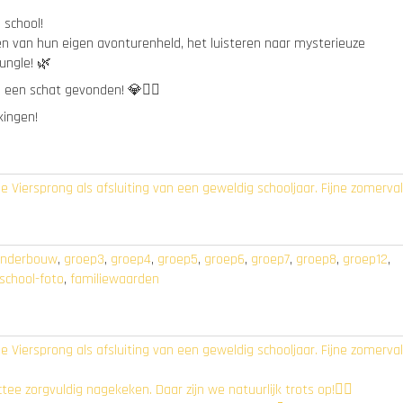
 school!
n van hun eigen avonturenheld, het luisteren naar mysterieuze
ungle! 🌿
en schat gevonden! 💎🏴‍☠️
kingen!
De Viersprong als afsluiting van een geweldig schooljaar. Fijne zomerva
nderbouw
,
groep3
,
groep4
,
groep5
,
groep6
,
groep7
,
groep8
,
groep12
,
eschool-foto
,
familiewaarden
De Viersprong als afsluiting van een geweldig schooljaar. Fijne zomerva
ee zorgvuldig nagekeken. Daar zijn we natuurlijk trots op!✍🏻