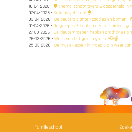
10-04-2026
-
🛡️ Thema: schatgravers & dapperheid in 
07-04-2026
-
Kuikens geboren! 🐣
03-04-2026
-
De peuters planten zaadjes en bomen. 
01-04-2026
-
De groepen 8 hebben een techniekles ge
27-03-2026
-
De kleutergroepen hebben prachtige Pa
26-03-2026
-
Week van het geld in groep 7🤑💰
25-03-2026
-
De muzieklessen in groep 6 zijn weer van
Familieschool
Zoeke