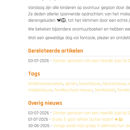
Vandaag zijn alle kinderen op avontuur gegaan door de
Ze deden allerlei spannende opdrachten: van het make
dierengeluiden 🐒🦁, tot het klimmen door een echte j
We bekeken bijzondere avontuurboeken en hebben we e
Wat een geweldige dag vol fantasie, plezier en ontdek
Gerelateerde artikelen
03-07-2026
-
Samen genoten van een heerlijk ijsje bij 
Tags
kinderboekenweek
,
geniet
,
bovenbouw
,
kleuterbouw
,
o
middenbouw
,
familieschool-nieuws
,
familieblad
,
famili
Overig nieuws
03-07-2026
-
Samen genoten van een heerlijk ijsje bij 
01-07-2026
-
Groep 6 gaat lekker buiten lezen! ☀️📖
30-06-2026
-
Vorige week had groep 5 allemaal hun dict