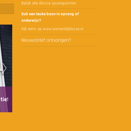
Bekijk alle Blosse opvangvormen
Ook een leuke baan in opvang of
onderwijs?
Kijk eens op www.werkenbijblosse.nl
Nieuwsbrief ontvangen?
tie!
Groep 6 gaat lekker buiten lezen! ☀️📖