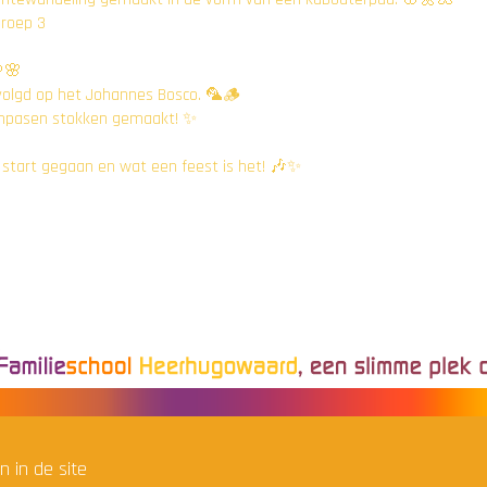
groep 3
🌸
volgd op het Johannes Bosco. 🦜🪵
lmpasen stokken gemaakt! ✨
 start gegaan en wat een feest is het! 🎶✨
n in de site