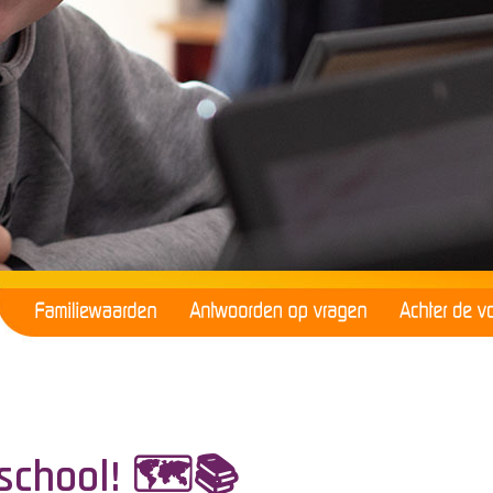
school! 🗺️📚