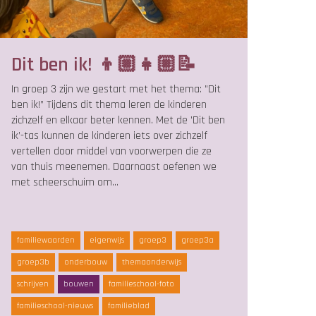
Dit ben ik! 👦🏼👧🏼📝
In groep 3 zijn we gestart met het thema: ”Dit
ben ik!” Tijdens dit thema leren de kinderen
zichzelf en elkaar beter kennen. Met de ’Dit ben
ik’-tas kunnen de kinderen iets over zichzelf
vertellen door middel van voorwerpen die ze
van thuis meenemen. Daarnaast oefenen we
met scheerschuim om…
familiewaarden
eigenwijs
groep3
groep3a
groep3b
onderbouw
themaonderwijs
schrijven
bouwen
familieschool-foto
familieschool-nieuws
familieblad