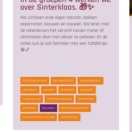
over Sinterklaas. 🎁✨
We schrijven onze eigen teksten, bakken
pepernoten, bouwen en vouwen. We leren met
de rekenlessen het verschil tussen meter of
centimeter door met elkaar te oefenen. En de
tafels kun je ook herhalen met een tafelbingo.
🍪📏
familiewaarden
kernwaarden
samenwerken
genieten
groep4
groep4a
groep4b
onderbouw
themaonderwijs
sinterklaas
schrijven
bouwen
familieschool-foto
familieschool-nieuws
familieblad