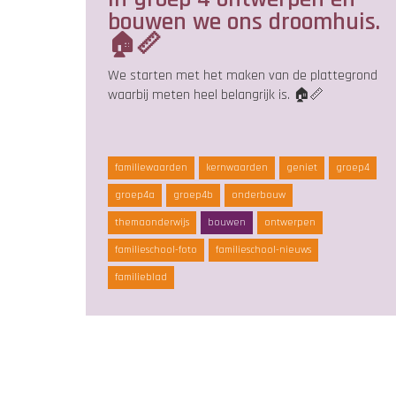
bouwen we ons droomhuis.
🏠📏
We starten met het maken van de plattegrond
waarbij meten heel belangrijk is. 🏠📏
familiewaarden
kernwaarden
geniet
groep4
groep4a
groep4b
onderbouw
themaonderwijs
bouwen
ontwerpen
familieschool-foto
familieschool-nieuws
familieblad