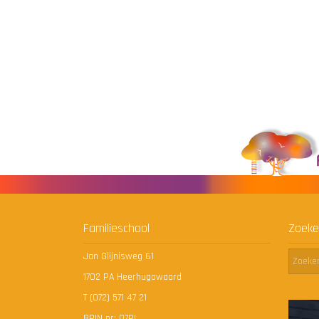
Familieschool
Zoeke
Jan Glijnisweg 61
1702 PA Heerhugowaard
T (072) 571 47 21
BRIN nr: 07RL