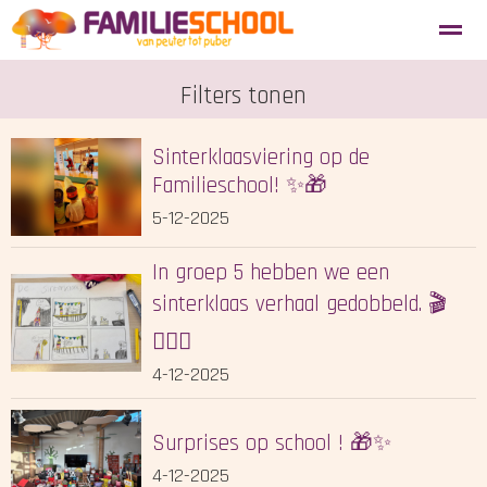
Aanmelden nieuwe leerlingen
Filters tonen
Blosse
Tevredenheidsenquête
Sinterklaasviering op de
Home
Agenda
Locatie
Zoeken
Familieschool! ✨🎁
5-12-2025
In groep 5 hebben we een
sinterklaas verhaal gedobbeld. 🎬
✍🏻✨
4-12-2025
Surprises op school ! 🎁✨
4-12-2025