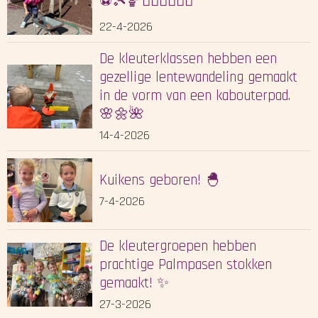
⚽🎾🏀🏃🏻‍♀️🤸🏻‍♂️
22-4-2026
De kleuterklassen hebben een
gezellige lentewandeling gemaakt
in de vorm van een kabouterpad.
🌸🌼🌺
14-4-2026
Kuikens geboren! 🐣
7-4-2026
De kleutergroepen hebben
prachtige Palmpasen stokken
gemaakt! ✨
27-3-2026