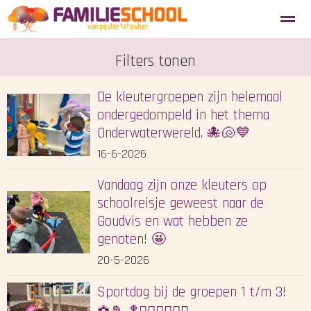
Aanmelden nieuwe leerlingen
Filters tonen
Blosse
Tevredenheidsenquête
De kleutergroepen zijn helemaal
Home
ondergedompeld in het thema
Agenda
Locatie
Zoeken
Onderwaterwereld. 🐙🐚💙
16-6-2026
Vandaag zijn onze kleuters op
schoolreisje geweest naar de
Goudvis en wat hebben ze
genoten! 🤩
20-5-2026
Sportdag bij de groepen 1 t/m 3!