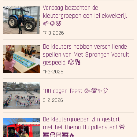
Vandaag bezochten de
kleutergroepen een leliekwekerij.
🌱🌻🌸
17-3-2026
De kleuters hebben verschillende
spellen van Met Sprongen Vooruit
gespeeld. 🎲🔢
11-3-2026
100 dagen feest 🥳💯✨🎈
3-2-2026
De kleutergroepen zijn gestart
met het thema Hulpdiensten! 🚨
🚒🧑🏻‍🚒🔥