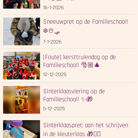
16-1-2026
Sneeuwpret op de Familieschool!
❄️☃️🛷
7-1-2026
(Foute) kersttruiendag op de
Familieschool! 🎅🏼🎄
12-12-2025
Sinterklaasviering op de
Familieschool! ✨🎁
5-12-2025
Sinterklaaspret: aan het schrijven
in de kleuterklas 🎁✍🏻