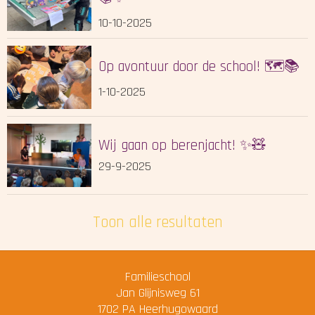
10-10-2025
Op avontuur door de school! 🗺️📚
1-10-2025
Wij gaan op berenjacht! ✨🧸
29-9-2025
Toon alle resultaten
Familieschool
Jan Glijnisweg 61
1702 PA
Heerhugowaard