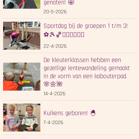
genoten! 🤩
20-5-2026
Sportdag bij de groepen 1 t/m 3!
⚽🎾🏀🏃🏻‍♀️🤸🏻‍♂️
22-4-2026
De kleuterklassen hebben een
gezellige lentewandeling gemaakt
in de vorm van een kabouterpad.
🌸🌼🌺
14-4-2026
Kuikens geboren! 🐣
7-4-2026