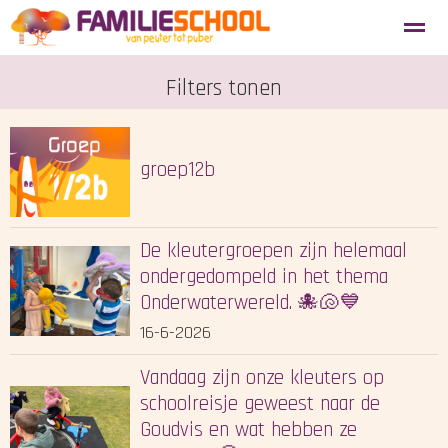
Aanmelden nieuwe leerlingen
Filters tonen
Blosse
Tevredenheidsenquête
Home
Agenda
Locatie
Zoeken
groep12b
De kleutergroepen zijn helemaal
ondergedompeld in het thema
Onderwaterwereld. 🐙🐚💙
16-6-2026
Vandaag zijn onze kleuters op
schoolreisje geweest naar de
Goudvis en wat hebben ze