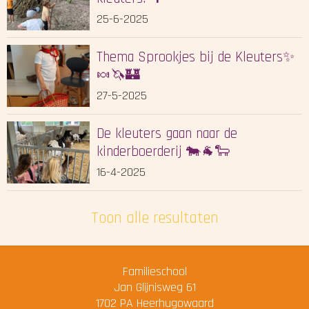
25-6-2025
Thema Sprookjes bij de Kleuters✨
🍬🦄🏰
27-5-2025
De kleuters gaan naar de
kinderboerderij 🐄🐐🐑
16-4-2025
Toon alle resultaten
Familieschool
Jan Glijnisweg 61
1702 PA
Heerhugowaard