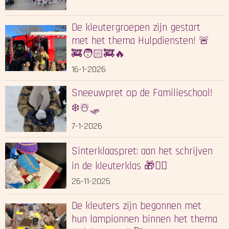
De kleutergroepen zijn gestart
met het thema Hulpdiensten! 🚨
🚒🧑🏻‍🚒🔥
16-1-2026
Sneeuwpret op de Familieschool!
❄️☃️🛷
7-1-2026
Sinterklaaspret: aan het schrijven
in de kleuterklas 🎁✍🏻
26-11-2025
De kleuters zijn begonnen met
hun lampionnen binnen het thema